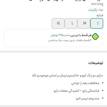
Arm Sling
برند:
پاک تن
اندازه
XL
L
M
S
هر قسط با ترب‌پی:
۳۵۰٬۰۰۰
تومان
۴ قسط ماهانه. بدون سود، چک و ضامن.
توضیحات
دارای دو رنگ کرم و خاکستری ارسال بر اساس موجودی کالا
محافظت بعد از جراحی
شکستگی بازو – کشیدگی عضلات بازو
سندروم تنیس البو
دارای 2 آتل پلاستیکی در راستای ساعد