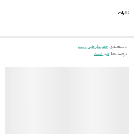
قابلیت تنظیم زاویه مفصل آرنج – پارچه ضد حساسیت و قابل شستشو
نظرات
استفاده از پارچه منفذدار تهویه درون محصول را فراهم کرده است.
دسته‌بندی
:
حمایتگر طبی دست
برچسب‌ها :
آویز دست