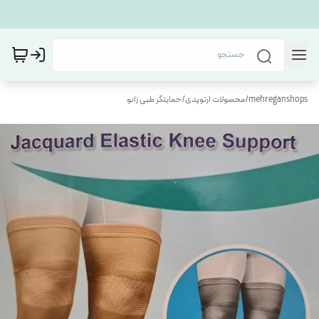
mehreganshops
/
محصولات ارتوپدی
/
حمایتگر طبی زانو