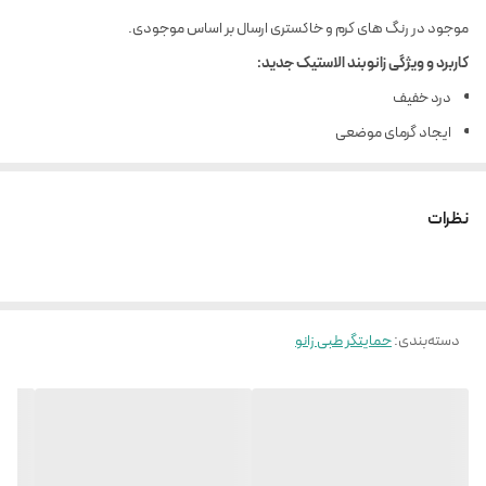
موجود در رنگ های کرم و خاکستری ارسال بر اساس موجودی.
کاربرد و ویژگی زانوبند الاستیک جدید:
درد خفیف
ایجاد گرمای موضعی
تسهیل در گردش خون و برطرف کردن التهاب
بافته شده با نخ سازگار با پوست و قابل شستشو
نظرات
دسته‌بندی
:
حمایتگر طبی زانو