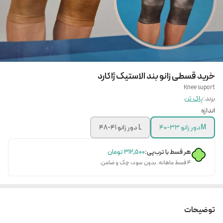
خرید قسطی زانو بند الاستیک ژاکارد
Knee suport
برند:
پاک تن
اندازه
Mدور زانو 33-40
L دور زانو 41-48
هر قسط با ترب‌پی:
۳۱۲٬۵۰۰
تومان
۴ قسط ماهانه. بدون سود، چک و ضامن.
توضیحات