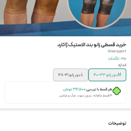
خرید قسطی زانو بند الاستیک ژاکارد
Knee suport
برند:
پاک تن
اندازه
Mدور زانو 33-40
L دور زانو 41-48
هر قسط با ترب‌پی:
۳۱۲٬۵۰۰
تومان
۴ قسط ماهانه. بدون سود، چک و ضامن.
توضیحات