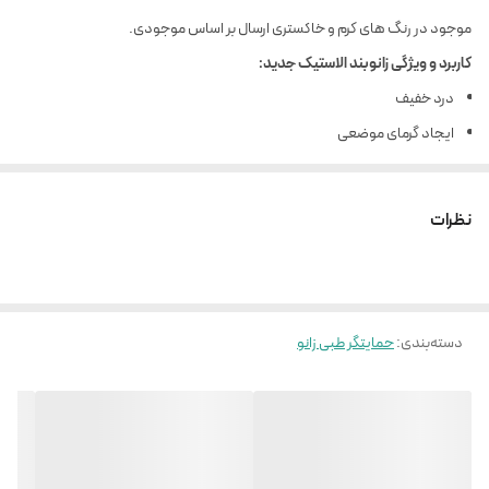
موجود در رنگ های کرم و خاکستری ارسال بر اساس موجودی.
کاربرد و ویژگی زانوبند الاستیک جدید:
درد خفیف
ایجاد گرمای موضعی
تسهیل در گردش خون و برطرف کردن التهاب
بافته شده با نخ سازگار با پوست و قابل شستشو
نظرات
دسته‌بندی
:
حمایتگر طبی زانو