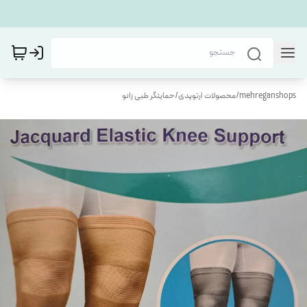
mehreganshops
/
محصولات ارتوپدی
/
حمایتگر طبی زانو