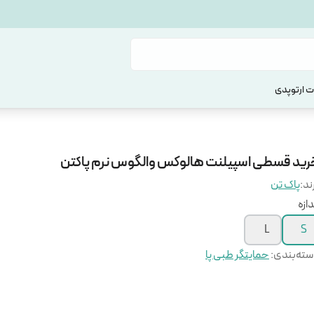
 ارتوپدی
رید قسطی اسپیلنت هالوکس والگوس نرم پاکتن
ند:
پاک تن
دازه
L
S
ته‌بندی
:
حمایتگر طبی پا