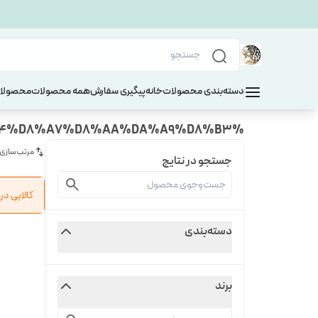
دسته‌بندی محصولات
خانه
پیگیری سفارش
همه محصولات
محصولات
%D8%A7%D9%86%DA%AF%D8%B4%D8%AA%DB%8C%20%D9%84%D8%A7%D8%AA%DA%A9%D8%B3
مرتب‌سازی
جستجو در نتایج
کالایی د
دسته‌بندی
برند