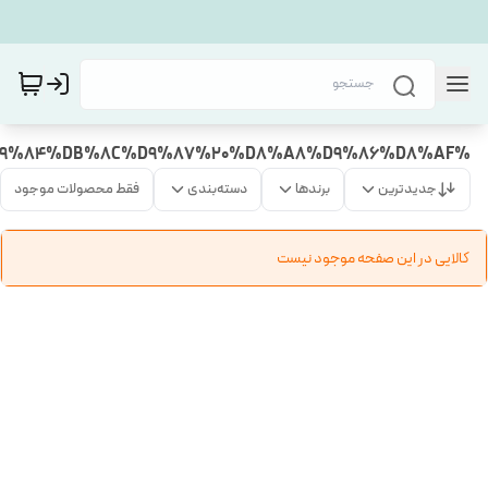
%DA%A9%D9%84%DB%8C%D9%87%20%D8%A8%D9%86%D8%AF
جدیدترین
برندها
دسته‌بندی
فقط محصولات موجود
کالایی در این صفحه موجود نیست