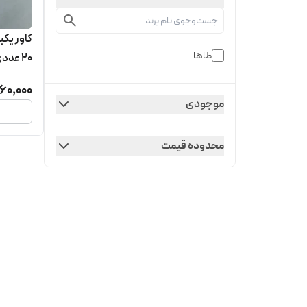
طاها
20 عددی
160,000
موجودی
محدوده قیمت