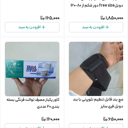
دوبلfree size دور شکم از 80-120
سانت (مناسب بعد از جراحی و
165,000
1,850,000
زایمان)
افزودن به سبد
افزودن به سبد
مچ بند قابل تنظیم نئوپرنی با بند
کاور یکبار مصرف توالت فرنگی بسته
دوبل فری سایز
بندی 20 عددی
160,000
650,000