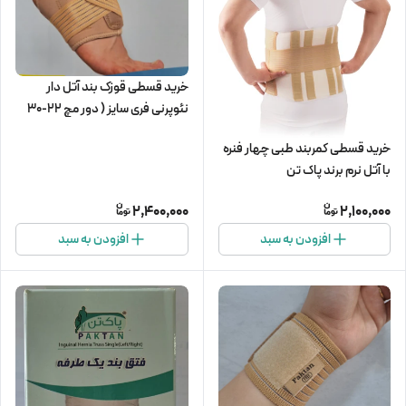
خرید قسطی قوزک بند آتل دار
نئوپرنی فری سایز ( دور مچ 22-30
سانت)
خرید قسطی کمربند طبی چهار فنره
با آتل نرم برند پاک تن
2,400,000
2,100,000
افزودن به سبد
افزودن به سبد