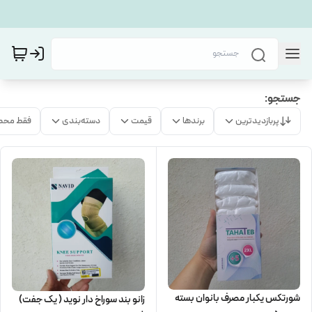
جستجو:
پربازدیدترین
برندها
قیمت
دسته‌بندی
فقط محص
شورتکس یکبار مصرف بانوان بسته
زانو بند سوراخ دار نوید ( یک جفت)