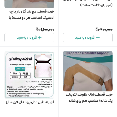
(دور بازو22-30 سانت)
خرید قسطی مچ بند آتل دار پارچه
الاستیک (مناسب هر دو دست) با
سایز بندی M,L,XL
1,100,000
900,000
افزودن به سبد
افزودن به سبد
خرید قسطی شانه بازوبند نئوپرنی
یک شانه ( مناسب هم برای شانه
قوزبند طبی مدل پروانه ای فری سایز
چپ و هم راست) پاکتن