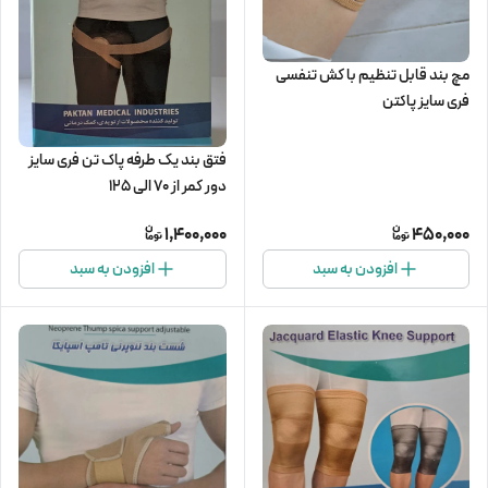
مچ بند قابل تنظیم با کش تنفسی
فری سایز پاکتن
فتق بند یک طرفه پاک تن فری سایز
دور کمر از 70 الی 125
1,400,000
450,000
افزودن به سبد
افزودن به سبد