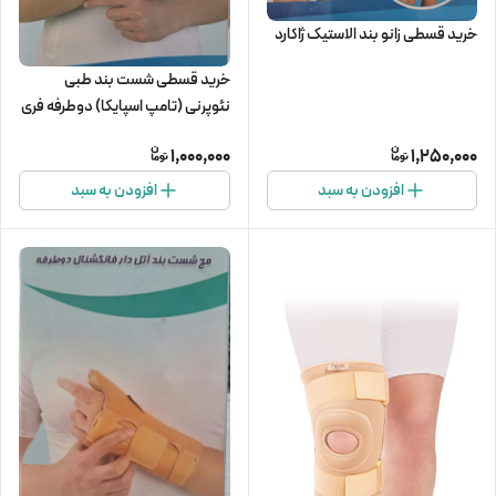
خرید قسطی زانو بند الاستیک ژاکارد
خرید قسطی شست بند طبی
نئوپرنی (تامپ اسپایکا) دوطرفه فری
سایز
1,000,000
1,250,000
افزودن به سبد
افزودن به سبد