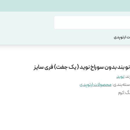
 ارتوپدی
نو بند بدون سوراخ نوید ( یک جفت) فری سایز
ند:
نوید
ته‌بندی
:
محصولات ارتوپدی
نگ
:
کرم