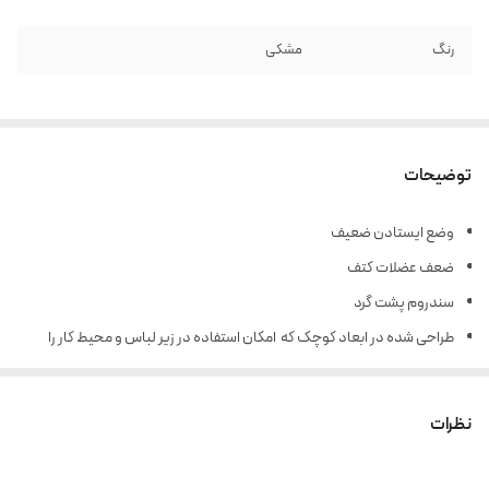
رنگ
مشکی
توضیحات
وضع ایستادن ضعیف
ضعف عضلات کتف
سندروم پشت گرد
طراحی شده در ابعاد کوچک که امکان استفاده در زیر لباس و محیط کار را
فراهم می کند.
تهیه شده از مواد اولیه ضد حساسیت و دارای کشسانی مناسب
نظرات