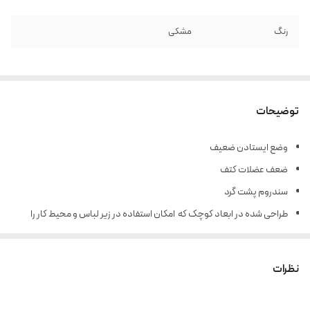
رنگ
مشکی
توضیحات
وضع ایستادن ضعیف
ضعف عضلات کتف
سندروم پشت گرد
طراحی شده در ابعاد کوچک که امکان استفاده در زیر لباس و محیط کار را
فراهم می کند.
تهیه شده از مواد اولیه ضد حساسیت و دارای کشسانی مناسب
نظرات