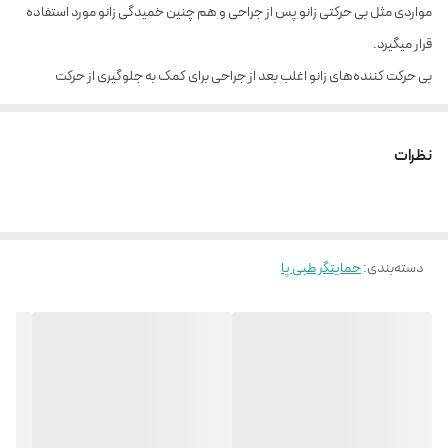
مواردی مثل بی حرکتی زانو پس از جراحی و هم چنین خمیدگی زانو مورد استفاده
قرار میگیرد.
بی حرکت کننده‌های زانو اغلب بعد از جراحی برای کمک به جلوگیری از حرکت
ناخواسته که می‌تواند باعث آسیب مجدد به پا یا آسیب به ناحیه بهبودی شود،
استفاده می‌شود. یک مثال کلیدی در این مورد در هنگام خواب است، زمانی که
نظرات
بیمار ممکن است از تخت بی‌افتد و به طور تصادفی به مفصل زانوی آسیب برسد.
بی‌حرکت کننده‌های زانو گاهی اوقات آتل زانو نیز نامیده می‌شود. آتل‌های زانو
مفصل زانو را تثبیت می‌کنند و آن را از ضربه نیروهای خارجی محافظت می‌کنند.
دسته‌بندی
:
حمایتگر طبی پا
اغلب اوقات آن‌ها حتی یک پوسته سفت و سخت دارند که محافظت بیشتری را
اضافه می‌کند. پزشک شما همچنین ممکن است از ایموبلیزرهای زانو برای کمک به
توانبخشی زانو استفاده کند.
کاربرد و ویژگی ارتز بی حرکت کننده زانو (ایموبلیزر):
کانترکچر (خمیدگی) زانو
قابلیت استفاده در موارد اورژانس و صدمات شدید زانو