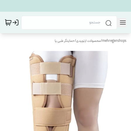
mehreganshops
/
محصولات ارتوپدی
/
حمایتگر طبی پا