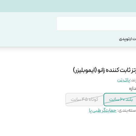
 ارتوپدی
تز ثابت کننده زانو (ایموبلیزر)
ند:
پاک تن
دازه
بلند 60 سانت
کوتاه 45 سانت
ته‌بندی
:
حمایتگر طبی پا