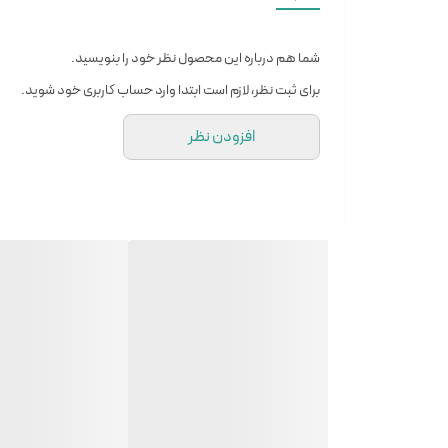
کانترکچر (خمیدگی) زانو
قابلیت استفاده در موارد اورژانس و صدمات شدید زانو
شما هم درباره این محصول نظر خود را بنویسید.
بی حرکتی زانو پس از جراحی
برای ثبت نظر، لازم است ابتدا وارد حساب کاربری خود شوید.
دارای 4 آتل آلومینیومی ضخیم در طرفین و پشت زانو
افزودن نظر
تهیه شده از پارچه نرم و سازگار با پوست
مزایای ایموبلایزر زانو
آن‌ها ثبات مفصل را ارائه می‌دهند و از آسیب اضافی جلوگیر
می‌تواند مفصل زانو را در طول دوره بهبودی حفظ کند. این
طراحی‌های ساده و بندهای قابل تنظیم، استفاده از ایموبلای