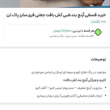
خرید قسطی آرنج بند طبی کش‌ بافت جفتی فری سایز پاک تن
برند:
پاک تن
هر قسط با ترب‌پی:
۱۸۷٬۵۰۰
تومان
۴ قسط ماهانه. بدون سود، چک و ضامن.
توضیحات
موجود در رنگ های کرم و سرمه ای ارسال بر اساس موجودی.
کاربرد و ویژگی آرنج بند کش بافت:
ساپورت آرنج ضعیف – سندروم تنیس البو – گلف البو
ایجاد فشار محیطی (کانتر فورس) برای درمان بیماری
محصول به صورت جفت ارایه می گردد.