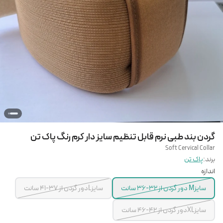
گردن بند طبی نرم قابل تنظیم سایز دار کرم رنگ پاک تن
Soft Cervical Collar
برند:
پاک تن
اندازه
سایزM دور گردن از 32-36 سانت
سایزLدور گردن از 37-41 سانت
سایزXLدور گردن از 42-46 سانت