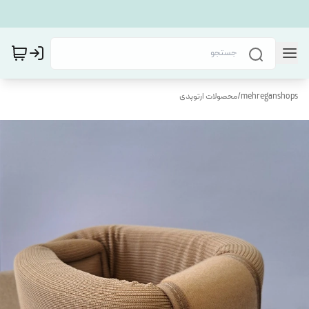
mehreganshops
/
محصولات ارتوپدی