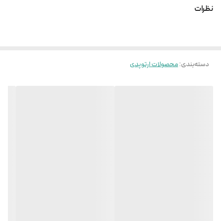
آرتروز ستون فقرات گردنی
نظرات
کاهش دردهای خفیف عضلانی
ایجاد محدودیت جزئی در حرکات گردن
ساخته شده از مواد اولیه لطیف و ضد حساسیت
دسته‌بندی
:
محصولات ارتوپدی
سایز S مناسب دور گردن از 27 الی 31 سانتی متر
سایز M مناسب دور گردن از 32 الی 36 سانتی متر
سایز L مناسب دور گردن از 37 الی 41 سانتی مترسایز
XL مناسب دور گردن از 42 الی 46 سانتی متر