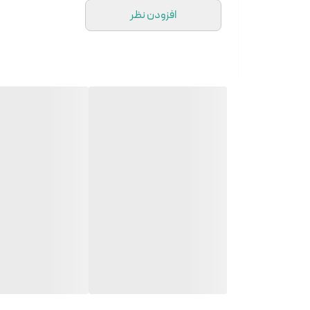
افزودن نظر
سایز L مناسب دور گردن از 37 الی 41 سانتی مترسایز
XL مناسب دور گردن از 42 الی 46 سانتی متر