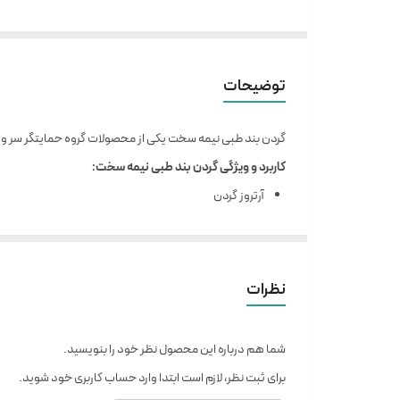
توضیحات
گردن بند طبی نیمه سخت یکی از محصولات گروه حمایتگر سر و گردن
کاربرد و ویژگی گردن بند طبی نیمه سخت:
آرتروز گردن
شکستگی خفیف مهره های گردن
کاهش دردهای عضلانی و ایجاد محدودیت در حرکات گرد
ایجاد ساپورت قوی تر با استفاده از نوار پلی اتیلن
نظرات
ساخته شده از اسفنج با تراکم بالا و روکش پارچه ای از 
شما هم درباره این محصول نظر خود را بنویسید.
سایز S مناسب دور گردن از 27 الی 31 سانتی متر
برای ثبت نظر، لازم است ابتدا وارد حساب کاربری خود شوید.
سایز M مناسب دور گردن از 32 الی 36 سانتی متر