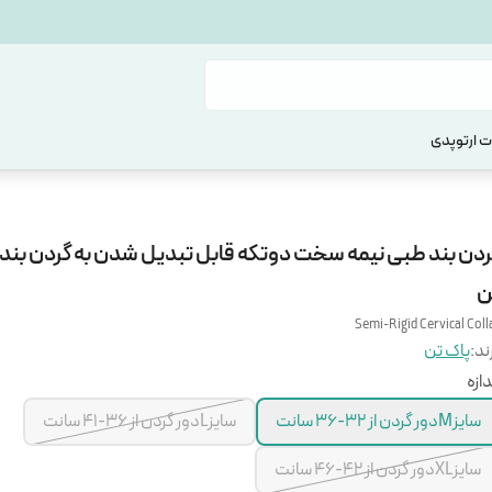
 ارتوپدی
ردن بند طبی نیمه سخت دوتکه قابل تبدیل شدن به گردن بند 
ن
Semi-Rigid Cervical Coll
ند:
پاک تن
دازه
سایزMدور گردن از 32-36 سانت
سایزLدور گردن از 36-41 سانت
سایزXLدور گردن از 42-46 سانت