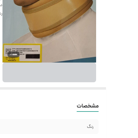
دس
ر
مشخصات
رنگ