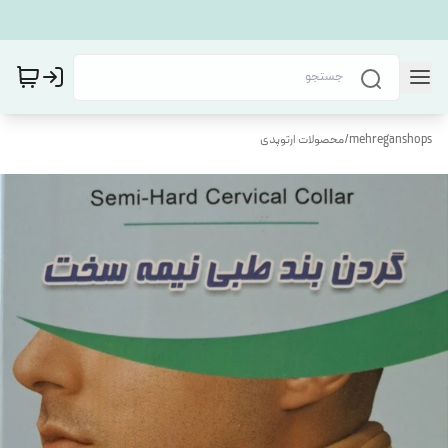
mehreganshops
/
محصولات ارتوپدی