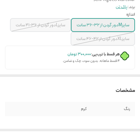
Semi-Rigid Cervical Collar
برند:
پاک تن
اندازه
سایزMدور گردن از 32-36 سانت
سایزLدور گردن از 36-41 سانت
سایزXLدور گردن از 42-46 سانت
هر قسط با ترب‌پی:
۳۰۰٬۰۰۰
تومان
۴ قسط ماهانه. بدون سود، چک و ضامن.
مشخصات
رنگ
کرم