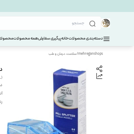
دسته‌بندی محصولات
خانه
پیگیری سفارش
همه محصولات
محصولات
mehreganshops
/
سلامت، درمان و طب
د
L)
دس
ان
ر