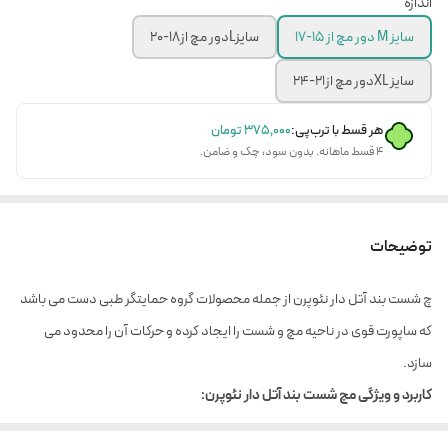
اندازه
سایز M دور مچ از 15-17
سایزLدور مچ از18-20
سایز XLدور مچ از21-24
هر قسط با ترب‌پی:
۳۷۵٬۰۰۰
تومان
۴ قسط ماهانه. بدون سود، چک و ضامن.
توضیحات
چ شست بند آتل دار نئوپرن از جمله محصولات گروه حمایتگر طبی دست می باشد
که ساپورت قوی در ناحیه مچ و شست را ایجاد کرده و حرکات آن را محدود می
سازد.
کاربرد و ویژگی مچ شست بند آتل دار نئوپرن:
سندروم تونل کارپال