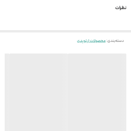
بعد از ضرب دیدگی
نظرات
ساپورت قوی در ناحیه مچ و شست
استفاده بعد از جراحی
دارای 2 آتل آلومینیومی در کف دست و روی شست
دسته‌بندی
:
محصولات ارتوپدی