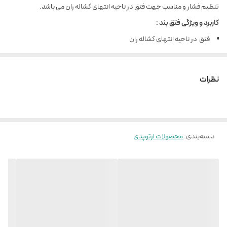
تنظیم فشار و مناسب جهت فتق در ناحیه انتهای کشاله ران می باشد.
کاربرد و ویژگی فتق بند :
فتق در ناحیه انتهای کشاله ران
دارای پد جهت ایجاد فشار محیطی (کانتر فورس)
دارای پدهایی با قابلیت جابجایی(و یا حذف)
نظرات
قابلیت تنظیم فشار
تهیه شده از مواد اولیه ضد حساسیت و دارای کشسانی مناسب
دسته‌بندی
:
محصولات ارتوپدی