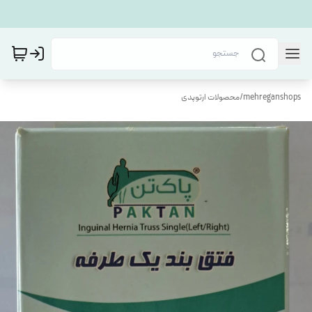
mehreganshops
/
محصولات ارتوپدی