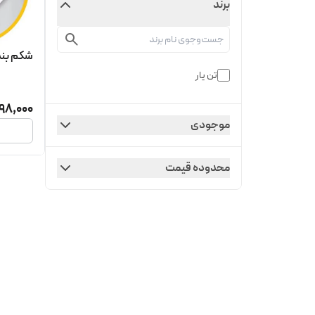
برند
شکم بند 
تن یار
98,000
موجودی
محدوده قیمت